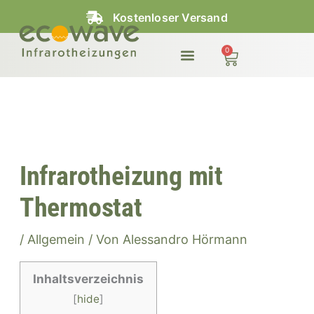
Zum
Kostenloser Versand
Inhalt
springen
0
Warenkorb
Infrarotheizung mit
Thermostat
/
Allgemein
/ Von
Alessandro Hörmann
Inhaltsverzeichnis
[
hide
]