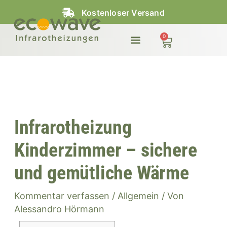
Zum
Kostenloser Versand
Inhalt
springen
0
Warenkorb
Infrarotheizung
Kinderzimmer – sichere
und gemütliche Wärme
Kommentar verfassen
/
Allgemein
/ Von
Alessandro Hörmann